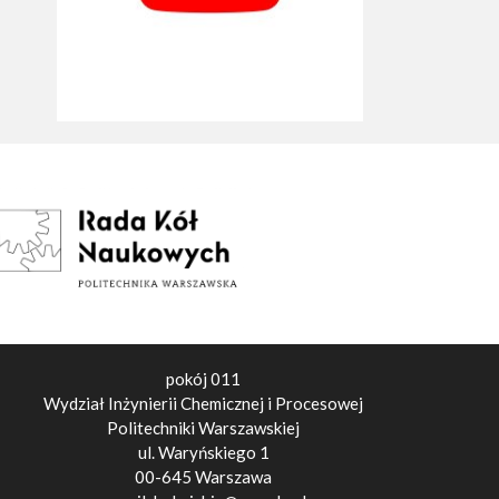
pokój 011
Wydział Inżynierii Chemicznej i Procesowej
Politechniki Warszawskiej
ul. Waryńskiego 1
00-645 Warszawa