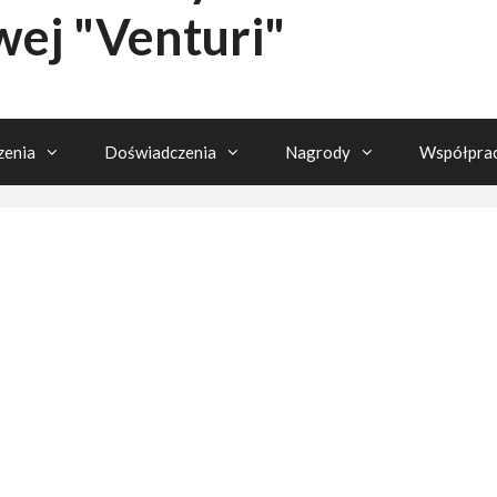
wej "Venturi"
enia
Doświadczenia
Nagrody
Współpra