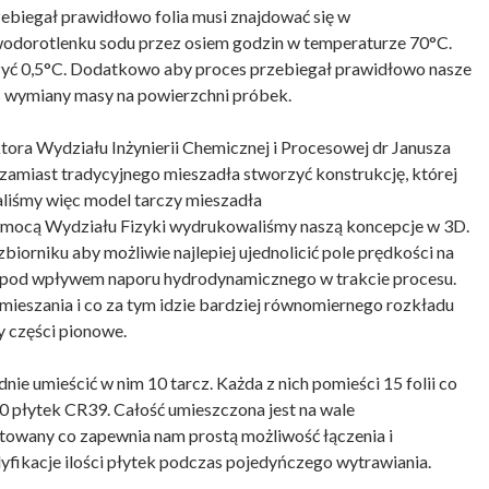
ebiegał prawidłowo folia musi znajdować się w
dorotlenku sodu przez osiem godzin w temperaturze 70°C.
yć 0,5°C. Dodatkowo aby proces przebiegał prawidłowo nasze
s wymiany masy na powierzchni próbek.
ora Wydziału Inżynierii Chemicznej i Procesowej dr Janusza
zamiast tradycyjnego mieszadła stworzyć konstrukcję, której
liśmy więc model tarczy mieszadła
pomocą Wydziału Fizyki wydrukowaliśmy naszą koncepcje w 3D.
iorniku aby możliwie najlepiej ujednolicić pole prędkości na
się pod wpływem naporu hydrodynamicznego w trakcie procesu.
ieszania i co za tym idzie bardziej równomiernego rozkładu
y części pionowe.
ie umieścić w nim 10 tarcz. Każda z nich pomieści 15 folii co
0 płytek CR39. Całość umieszczona jest na wale
towany co zapewnia nam prostą możliwość łączenia i
dyfikacje ilości płytek podczas pojedyńczego wytrawiania.