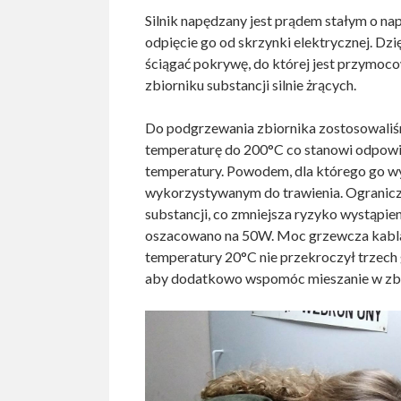
Silnik napędzany jest prądem stałym o nap
odpięcie go od skrzynki elektrycznej. Dzi
ściągać pokrywę, do której jest przymoc
zbiorniku substancji silnie żrących.
Do podgrzewania zbiornika zostosowal
temperaturę do 200°C co stanowi odpowi
temperatury. Powodem, dla którego go wy
wykorzystywanym do trawienia. Ogranicza 
substancji, co zmniejsza ryzyko wystąpien
oszacowano na 50W. Moc grzewcza kabla
temperatury 20°C nie przekroczył trzech 
aby dodatkowo wspomóc mieszanie w zbi