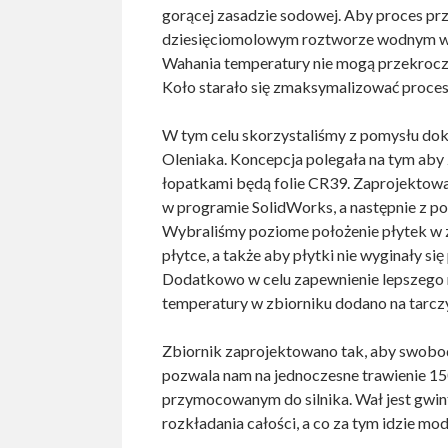
gorącej zasadzie sodowej. Aby proces prz
dziesięciomolowym roztworze wodnym wo
Wahania temperatury nie mogą przekrocz
Koło starało się zmaksymalizować proce
W tym celu skorzystaliśmy z pomysłu dokt
Oleniaka. Koncepcja polegała na tym aby 
łopatkami będą folie CR39. Zaprojektowa
w programie SolidWorks, a następnie z 
Wybraliśmy poziome położenie płytek w zb
płytce, a także aby płytki nie wyginały 
Dodatkowo w celu zapewnienie lepszego m
temperatury w zbiorniku dodano na tarcz
Zbiornik zaprojektowano tak, aby swobodn
pozwala nam na jednoczesne trawienie 15
przymocowanym do silnika. Wał jest gwin
rozkładania całości, a co za tym idzie mo