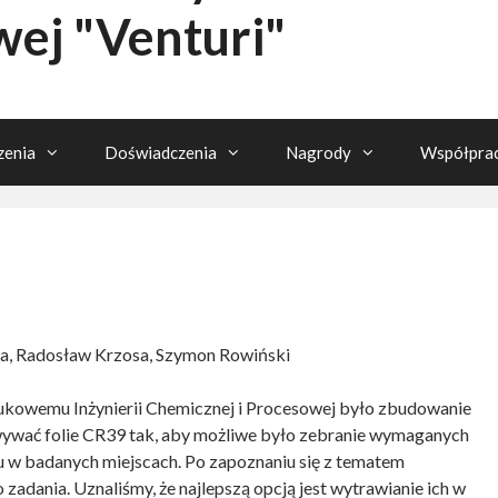
wej "Venturi"
enia
Doświadczenia
Nagrody
Współpra
a, Radosław Krzosa, Szymon Rowiński
ukowemu Inżynierii Chemicznej i Procesowej było zbudowanie
wywać folie CR39 tak, aby możliwe było zebranie wymaganych
u w badanych miejscach. Po zapoznaniu się z tematem
 zadania. Uznaliśmy, że najlepszą opcją jest wytrawianie ich w