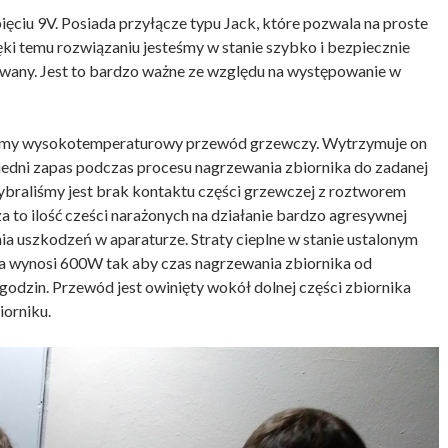
ięciu 9V. Posiada przyłącze typu Jack, które pozwala na proste
ęki temu rozwiązaniu jesteśmy w stanie szybko i bezpiecznie
owany. Jest to bardzo ważne ze względu na występowanie w
iśmy wysokotemperaturowy przewód grzewczy. Wytrzymuje on
edni zapas podczas procesu nagrzewania zbiornika do zadanej
braliśmy jest brak kontaktu części grzewczej z roztworem
to ilość cześci narażonych na działanie bardzo agresywnej
ia uszkodzeń w aparaturze. Straty cieplne w stanie ustalonym
 wynosi 600W tak aby czas nagrzewania zbiornika od
godzin. Przewód jest owinięty wokół dolnej części zbiornika
orniku.