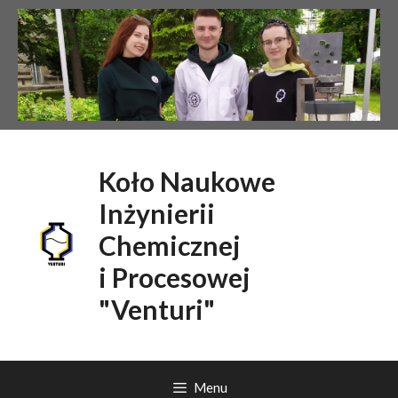
Przejdź
do
treści
Koło Naukowe
Inżynierii
Chemicznej
i Procesowej
"Venturi"
Menu