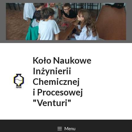
Przejdź
do
treści
Koło Naukowe
Inżynierii
Chemicznej
i Procesowej
"Venturi"
Menu