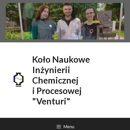
Przejdź
do
treści
Koło Naukowe
Inżynierii
Chemicznej
i Procesowej
"Venturi"
Menu