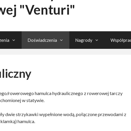
wej "Venturi"
enia
Doświadczenia
Nagrody
Współpra
liczny
go/rowerowego hamulca hydraulicznego z rowerowej tarczy
uchomionej w statywie.
iły dwie strzykawki wypełnione wodą, połączone przewodami z
 klamką) hamulca.