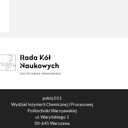
pokój 011
Wydział Inżynierii Chemicznej i Procesowej
Politechniki Warszawskiej
ul. Waryńskiego 1
00-645 Warszawa