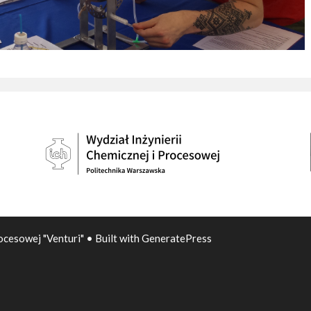
ocesowej "Venturi"
• Built with
GeneratePress