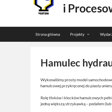
i Proceso
Strona główna
Projekty
Wydarz
Hamulec hydrau
Wykonaliśmy prosty model samochodowe
hamulcowej przykręconej do piasty unier
Rolę tłoków i klocków hamulcowych pełn
jedną większą strzykawką – pedałem (lub