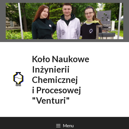
Przejdź
do
treści
Koło Naukowe
Inżynierii
Chemicznej
i Procesowej
"Venturi"
Menu