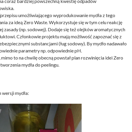
ę na coraz bardziej powszechną kwestię odpadów
owiska.
/przepisu umożliwiającego wyprodukowanie mydła z tego
nia za ideą Zero Waste. Wykorzystuje się w tym celu reakcję
ej zasady (np. sodowej). Dodaje się też olejków aromatycznych
uktowi. Członkowie projektu mają możliwość zapoznać się z
niebezpiecznymi substancjami (ług sodowy). By mydło nadawało
powiednie parametry np. odpowiednie pH.
 mimo to na chwilę obecną powstał plan rozwinięcia idei Zero
tworzenia mydła do peelingu.
 wersji mydła: