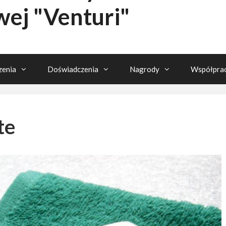
wej "Venturi"
enia
Doświadczenia
Nagrody
Współpra
te