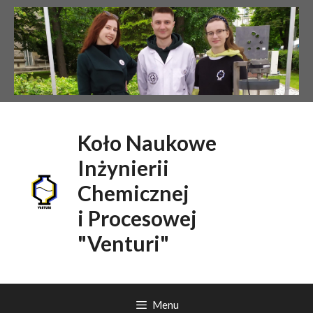
Przejdź
do
treści
Koło Naukowe
Inżynierii
Chemicznej
i Procesowej
"Venturi"
Menu