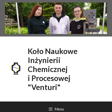
Przejdź
do
treści
Koło Naukowe
Inżynierii
Chemicznej
i Procesowej
"Venturi"
Menu