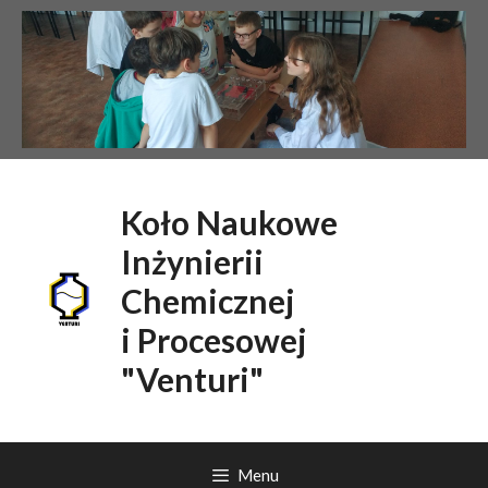
Przejdź
do
treści
Koło Naukowe
Inżynierii
Chemicznej
i Procesowej
"Venturi"
Menu