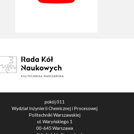
pokój 011
Wydział Inżynierii Chemicznej i Procesowej
Politechniki Warszawskiej
ul. Waryńskiego 1
00-645 Warszawa