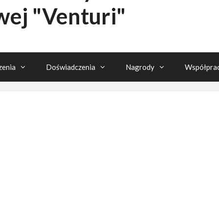
wej "Venturi"
enia
Doświadczenia
Nagrody
Współpra